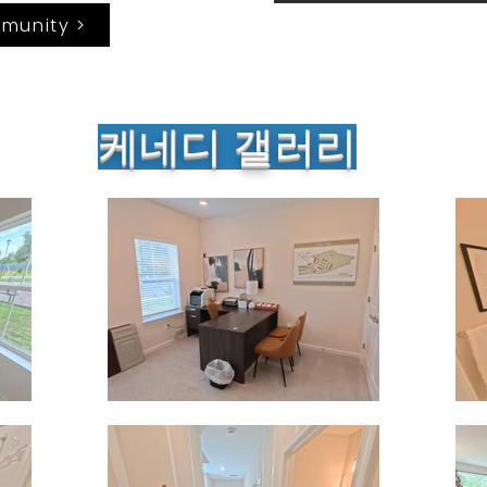
munity >
케네디 갤러리