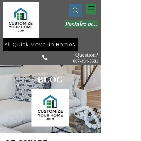
Postulez maintenant
All Quick Move-in Homes
Question?
667-494-5681
BLOG