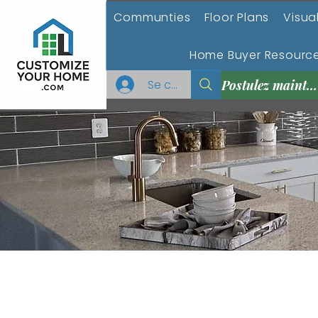
Communties
Floor Plans
Visual
Home Buyer Resourc
Se connecter
Postulez maintenant