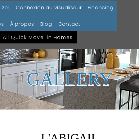
izer
Connexion au visualiseur
Financing
es
À propos
Blog
Contact
All Quick Move-in Homes
GALLERY
L'ABIGAIL