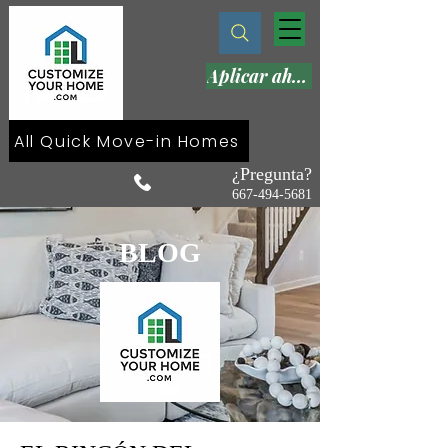
Aplicar ahora
All Quick Move-in Homes
¿Pregunta?
667-494-5681
BLOG