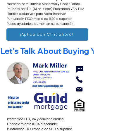
mercado para Trimble Meadows y Cedar Pointe.
¡Múdate por $0! (Si calificas) Préstamos VA y FHA
¡Tarifas exclusivas para Vista Reserve!
Puntuación FICO media de 620 o superior
Puede ayudarle a aumentar su puntuación
¡Aplica con Clint ahora!
Let's Talk About Buying Your New
mark.miller@guildmortgage.net
Oficial de
préstamos senior
NMLS#789387
Préstamos FHA, VA y convencionales
Financiamiento 100% disponible
Puntuación FICO media de 580 o superior