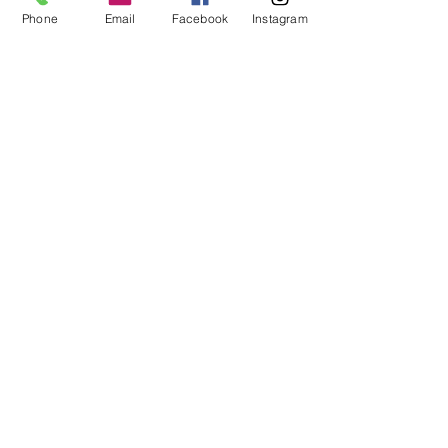
Phone
Email
Facebook
Instagram
El Shirley - Recorrido en
realidad virtual de 40
minutos