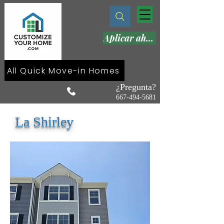
Aplicar ahora
All Quick Move-in Homes
¿Pregunta?
667-494-5681
La Shirley